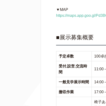
▼MAP
https://maps.app.goo.gl/P
■展示募集概要
予定卓数
100
受付,設営
,
交流時
11:00 
間
一般見学展示時間
14:00 
撤収作業
17:00 
椅子あ