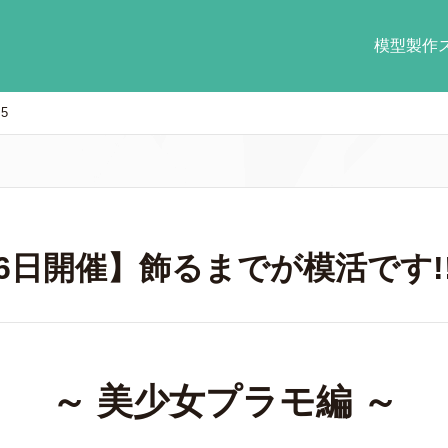
模型製作
5
16日開催】飾るまでが模活です!! V
～ 美少女プラモ編 ～