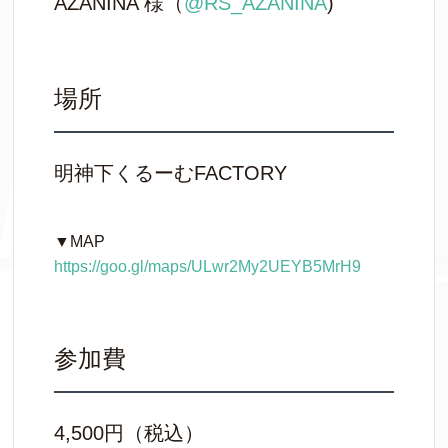
AZANINA 様（
@RS_AZANINA
)
場所
明神下くるーむFACTORY
▼MAP
https://goo.gl/maps/ULwr2My2UEYB5MrH9
参加費
4,500円（税込）